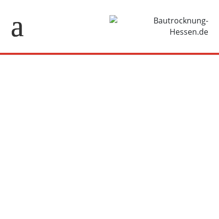
Impressum
Angaben gemäß § 5 TMG:
B.T.V. GmbH